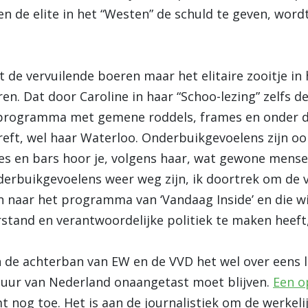
n de elite in het “Westen” de schuld te geven, wordt
t de vervuilende boeren maar het elitaire zooitje in
ren. Dat door Caroline in haar “Schoo-lezing” zelfs 
tv programma met gemene roddels, frames en onder 
treft, wel haar Waterloo. Onderbuikgevoelens zijn o
es en bars hoor je, volgens haar, wat gewone mense
derbuikgevoelens weer weg zijn, ik doortrek om de 
n naar het programma van ‘Vandaag Inside’ en die wi
tand en verantwoordelijke politiek te maken heeft, 
 de achterban van EW en de VVD het wel over eens lij
tuur van Nederland onaangetast moet blijven.
Een op
nog toe. Het is aan de journalistiek om de werkeli