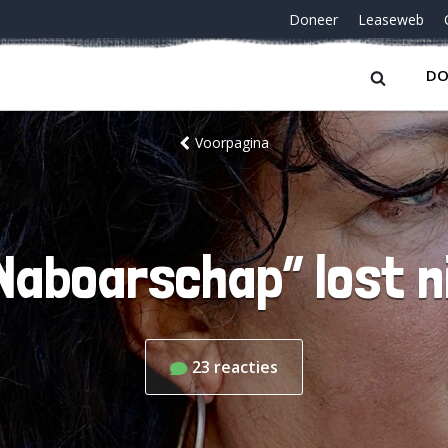
Doneer
Leaseweb
DO
Voorpagina
Naboarschap” lost n
23
reacties