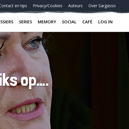
Contact en tips
Privacy/Cookies
Auteurs
Over Sargasso
SSIERS
SERIES
MEMORY
SOCIAL
CAFÉ
LOG IN
iks op….