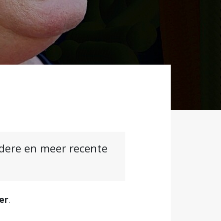
ndere en meer recente
er
.