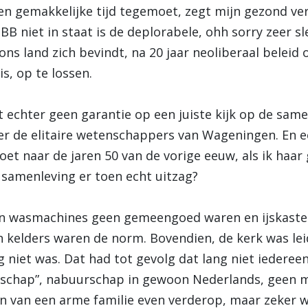
en gemakkelijke tijd tegemoet, zegt mijn gezond ver
BB niet in staat is de deplorabele, ohh sorry zeer sl
ons land zich bevindt, na 20 jaar neoliberaal beleid 
s, op te lossen.
echter geen garantie op een juiste kijk op de sam
er de elitaire wetenschappers van Wageningen. En e
oet naar de jaren 50 van de vorige eeuw, als ik haa
 samenleving er toen echt uitzag?
en wasmachines geen gemeengoed waren en ijskasten
n kelders waren de norm. Bovendien, de kerk was lei
niet was. Dat had tot gevolg dat lang niet iedereen
rschap”, nabuurschap in gewoon Nederlands, geen m
an van een arme familie even verderop, maar zeker we