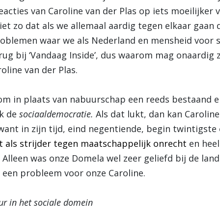
reacties van Caroline van der Plas op iets moeilijker
niet zo dat als we allemaal aardig tegen elkaar gaan 
blemen waar we als Nederland en mensheid voor st
rug bij ‘Vandaag Inside’, dus waarom mag onaardig zi
roline van der Plas.
 om in plaats van nabuurschap een reeds bestaand en
k de
sociaaldemocratie.
Als dat lukt, dan kan Carolin
ant in zijn tijd, eind negentiende, begin twintigste
als strijder tegen maatschappelijk onrecht
en heel 
. Alleen was onze Domela wel zeer geliefd bij de lan
l een probleem voor onze Caroline.
eur in het sociale domein