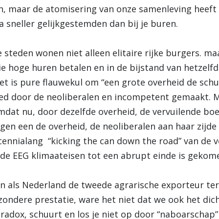
en, maar de atomisering van onze samenleving heeft 
a sneller gelijkgestemden dan bij je buren.
e steden wonen niet alleen elitaire rijke burgers. m
die hoge huren betalen en in de bijstand van hetz
Het is pure flauwekul om “een grote overheid de schu
eed door de neoliberalen en incompetent gemaakt. M
omdat nu, door dezelfde overheid, de vervuilende bo
tegen een de overheid, de neoliberalen aan haar zijde
ecennialang “kicking the can down the road” van de v
 de EEG klimaateisen tot een abrupt einde is gekom
jn als Nederland de tweede agrarische exporteur ter 
zondere prestatie, ware het niet dat we ook het dic
paradox, schuurt en los je niet op door “naboarschap