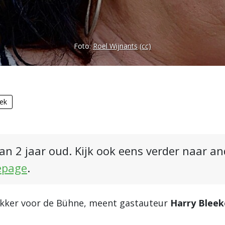
Foto:
Roel Wijnants
(cc)
iek
an 2 jaar oud. Kijk ook eens verder naar a
epage
.
kker voor de Bühne, meent gastauteur
Harry Bleek