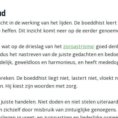
ad
icht in de werking van het lijden. De boeddhist leert
te heffen. Dit inzicht komt neer op de eerder genoem
n wat op de drieslag van het
zoroastrisme
: goed den
 dus het nastreven van de juiste gedachten en bedoe
endelijk, geweldloos en harmonieus, en heeft mededo
preken. De boeddhist liegt niet, lastert niet, vloekt n
n. Hij kiest zijn woorden met zorg.
 juiste handelen. Niet doden en niet stelen uiteraard
an zichzelf door misbruik van zintuiglijke genoegens
rliezen in vreet- en zuippartijen en liederlijke orgieë