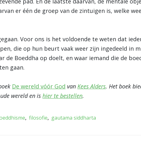
evende pad. En de laatste daarvan, de mentale objec
rvan er één de groep van de zintuigen is, welke we
afgegaan. Voor ons is het voldoende te weten dat iede
pen, die op hun beurt vaak weer zijn ingedeeld in me
 de Boeddha op doelt, en waar iemand die de boeddh
ten gaan.
 boek
De wereld vóór God
van
Kees Alders
. Het boek bie
oude wereld en is
hier te bestellen
.
oeddhisme
filosofie
gautama siddharta