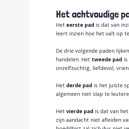
Het achtvoudige p
Het
eerste pad
is dat van inz
leert inzien hoe het valt op 
De drie volgende paden lijke
handelen. Het
tweede pad
is
onzelfzuchtig, liefdevol, vri
Het
derde pad
is het juiste s
algemeen niet slap te leutere
Het
vierde pad
is dat van het
zijn aandacht niet afleiden v
boeddhist zal zich dus niet ve