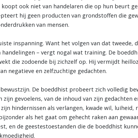
ij koopt ook niet van handelaren die op hun beurt g
cepteert hij geen producten van grondstoffen die g
 onderdrukken van mensen.
juiste inspanning. Want het volgen van dat tweede, 
 handelingen – vergt nogal wat training. De boeddh
ekt die zodoende bij zichzelf op. Hij vermijdt heill
an negatieve en zelfzuchtige gedachten.
 bewustzijn. De boeddhist probeert zich volledig be
n zijn gevoelens, van de inhoud van zijn gedachten 
zijn hindernissen als verlangen, kwade wil, luiheid, 
t bijzonder als het gaat om gehecht raken aan gewa
est, en de geestestoestanden die de boeddhist kunn
ijkmoedigheid.