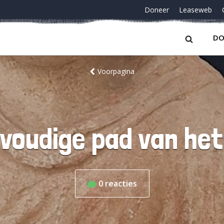
Doneer
Leaseweb
DO
Voorpagina
tvoudige pad van he
0
reacties