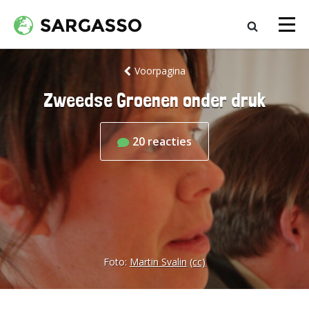
Voorpagina
Zweedse Groenen onder druk
20
reacties
Foto:
Martin Svalin
(cc)