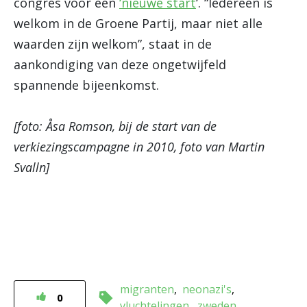
congres voor een
‘nieuwe start
‘. “
Iedereen is
welkom in de Groene Partij, maar niet alle
waarden zijn welkom”, staat in de
aankondiging van deze ongetwijfeld
spannende bijeenkomst.
[foto:
Åsa
Romson, bij de start van de
verkiezingscampagne in 2010, foto van Martin
Svalln]
migranten
neonazi's
0
vluchtelingen
zweden