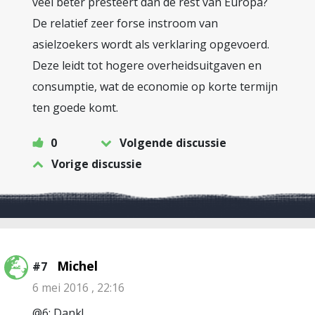
veel beter presteert dan de rest van Europa?
De relatief zeer forse instroom van
asielzoekers wordt als verklaring opgevoerd.
Deze leidt tot hogere overheidsuitgaven en
consumptie, wat de economie op korte termijn
ten goede komt.
0
Volgende discussie
Vorige discussie
Michel
#7
6 mei 2016 , 22:16
@6: Dank!