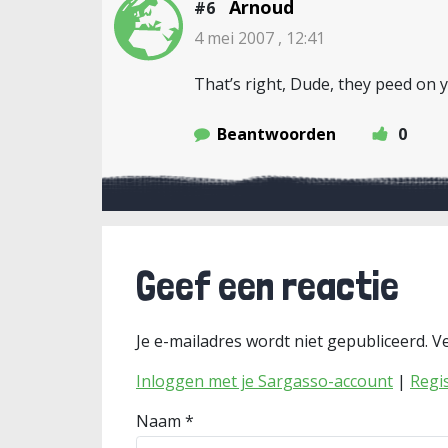
Arnoud
#6
4 mei 2007 , 12:41
That’s right, Dude, they peed on 
Beantwoorden
0
Geef een reactie
Je e-mailadres wordt niet gepubliceerd.
Ve
Inloggen met je Sargasso-account
|
Regi
Naam
*