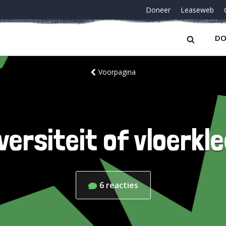
Doneer
Leaseweb
DO
Voorpagina
versiteit of vloerkl
6
reacties