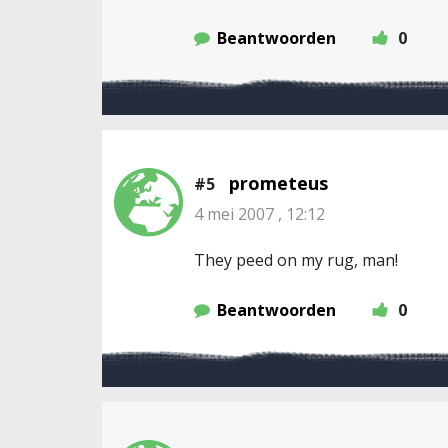
Beantwoorden
0
prometeus
#5
4 mei 2007 , 12:12
They peed on my rug, man!
Beantwoorden
0