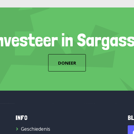
nvesteer in Sargas
DONEER
INFO
BL
Geschiedenis