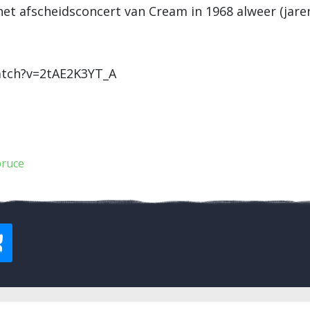
het afscheidsconcert van Cream in 1968 alweer (jare
atch?v=2tAE2K3YT_A
bruce