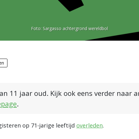
Foto:
Sargasso achtergrond wereldbol
en
an 11 jaar oud. Kijk ook eens verder naar 
epage
.
isteren op 71-jarige leeftijd
overleden
.