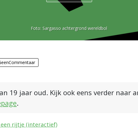
Foto:
Sargasso achtergrond wereldbol
GeenCommentaar
an 19 jaar oud. Kijk ook eens verder naar 
epage
.
n rijtje (interactief)