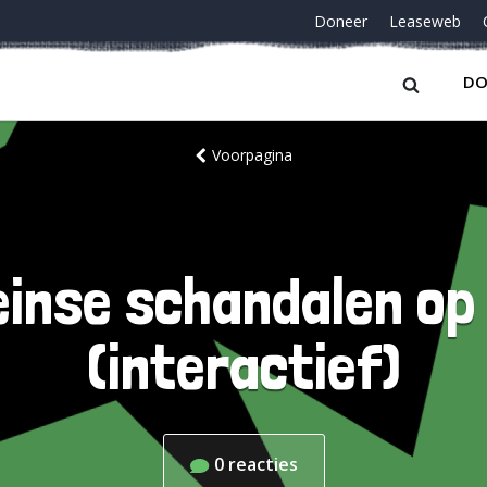
Doneer
Leaseweb
DO
Voorpagina
inse schandalen op 
(interactief)
0
reacties