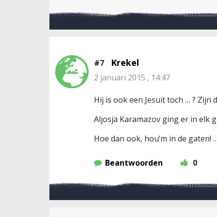
Krekel
#7
2 januari 2015 , 14:47
Hij is ook een Jesuït toch … ? Zi
Aljosja Karamazov ging er in elk g
Hoe dan ook, hou’m in de gaten! 
Beantwoorden
0