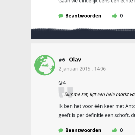
Gaan we eindelijk eens een echte l
Beantwoorden
0
Olav
#6
2 januari 2015 , 14:06
@4:
Slimme zet, ligt een hele markt v
Ik ben het voor één keer met Anto
geeft is per definitie een schoft,
Beantwoorden
0