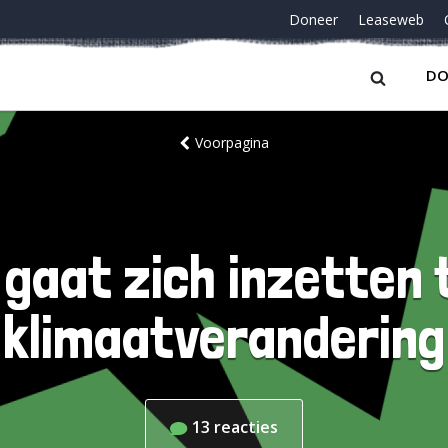
Doneer
Leaseweb
DO
Voorpagina
 gaat zich inzetten 
klimaatverandering
13
reacties