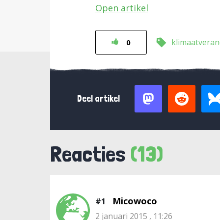
Open artikel
klimaatveran
0
Deel artikel
Reacties
(13)
Micowoco
#1
2 januari 2015 , 11:26