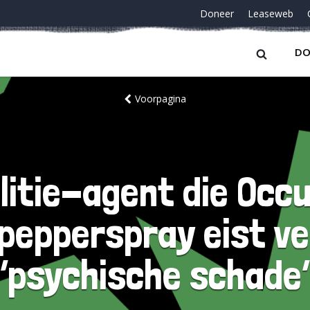
Doneer
Leaseweb
DO
Voorpagina
litie-agent die Oc
pepperspray eist ve
‘psychische schade’