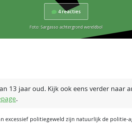
4
reacties
Foto:
Sargasso achtergrond wereldbol
an 13 jaar oud. Kijk ook eens verder naar 
epage
.
 excessief politiegeweld zijn natuurlijk de politie-a