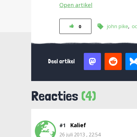
Open artikel
john pike
o
0
Deel artikel
Reacties
(4)
Kalief
#1
26 juli 2013 , 22:54