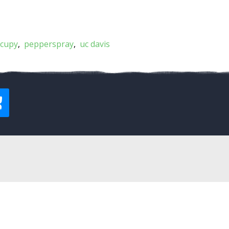
ccupy
pepperspray
uc davis