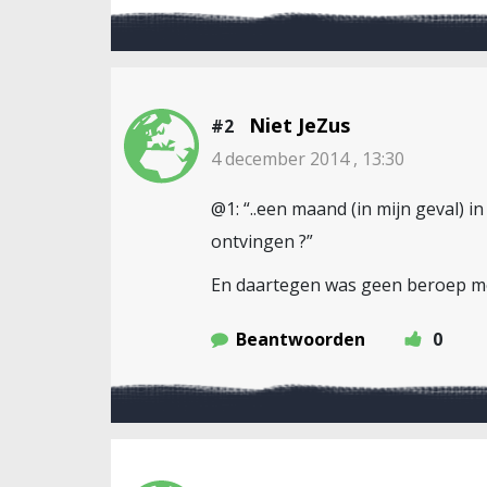
Niet JeZus
#2
4 december 2014 , 13:30
@1: “..een maand (in mijn geval) i
ontvingen ?”
En daartegen was geen beroep mo
Beantwoorden
0