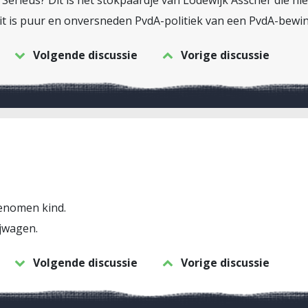
Serieus? Dit is het stokpaardje van Lodewijk Asscher die hi
it is puur en onversneden PvdA-politiek van een PvdA-bewi
Volgende discussie
Vorige discussie
genomen kind.
ijwagen.
Volgende discussie
Vorige discussie