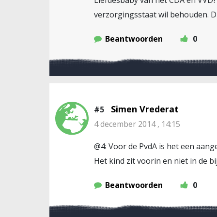
Liefdesbaby van het CDA en VVD? 
verzorgingsstaat wil behouden. D
Beantwoorden
0
Simen Vrederat
#5
4 december 2014 , 14:15
@4: Voor de PvdA is het een aan
Het kind zit voorin en niet in de b
Beantwoorden
0