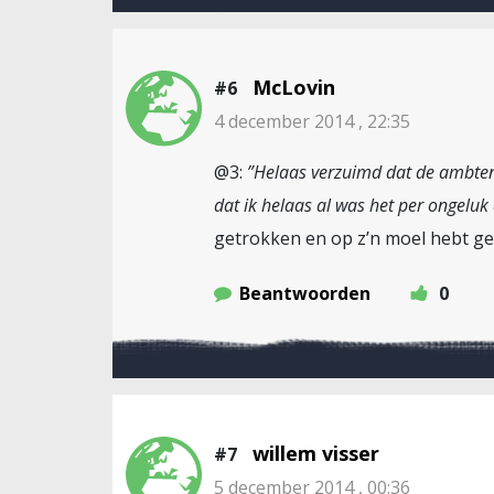
McLovin
#6
4 december 2014 , 22:35
@3:
”Helaas verzuimd dat de ambten
dat ik helaas al was het per ongeluk
getrokken en op z’n moel hebt g
Beantwoorden
0
willem visser
#7
5 december 2014 , 00:36