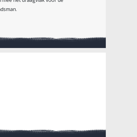
ermee het draagvlak voor de
ndsman.