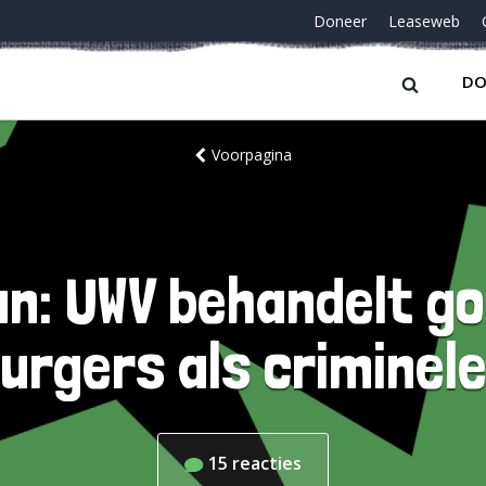
Doneer
Leaseweb
DO
Voorpagina
: UWV behandelt go
urgers als criminel
15
reacties