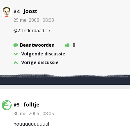
Joost
#4
29 mei 2006 , 08:08
@2: Inderdaad. :-/
Beantwoorden
0
Volgende discussie
Vorige discussie
folltje
#5
30 mei 2006 , 08:05
nouuuuuuuuuu!