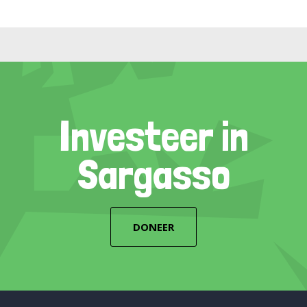
Investeer in
Sargasso
DONEER