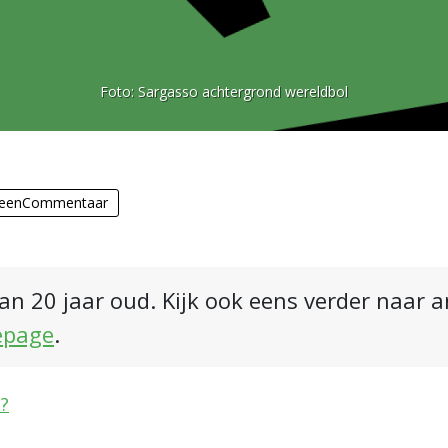
Foto:
Sargasso achtergrond wereldbol
eenCommentaar
an 20 jaar oud. Kijk ook eens verder naar 
epage
.
?