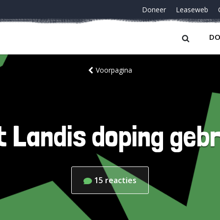
Doneer
Leaseweb
DO
Voorpagina
t Landis doping gebr
15
reacties