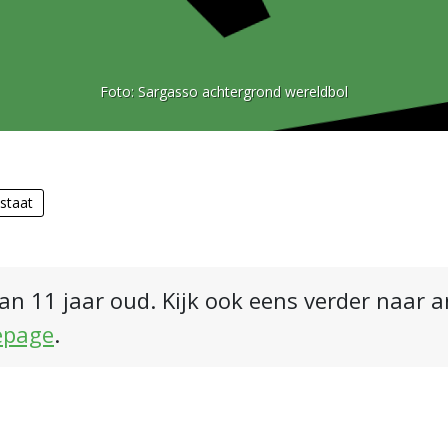
Foto:
Sargasso achtergrond wereldbol
staat
an 11 jaar oud. Kijk ook eens verder naar 
epage
.