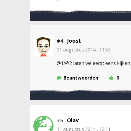
Joost
#4
11 augustus 2014 , 11:53
@1/@2 laten we eerst eens kijken 
Beantwoorden
0
Olav
#5
11 augustus 2014 , 12:11