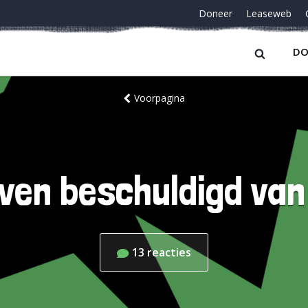
Doneer
Leaseweb
DO
Voorpagina
ven beschuldigd va
13
reacties