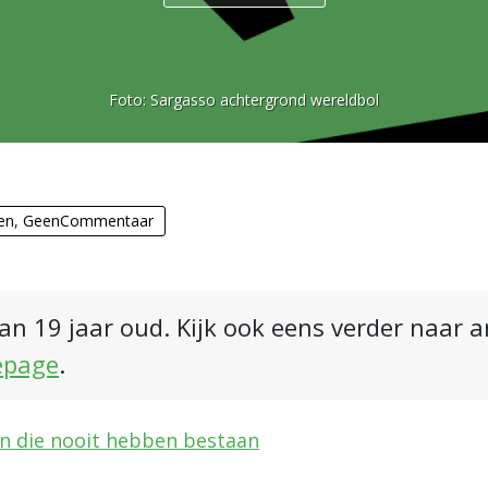
Foto:
Sargasso achtergrond wereldbol
en
,
GeenCommentaar
an 19 jaar oud. Kijk ook eens verder naar 
epage
.
en die nooit hebben bestaan