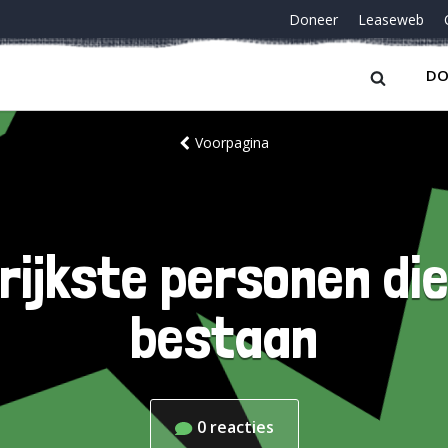
Doneer
Leaseweb
DO
Voorpagina
rijkste personen di
bestaan
0
reacties