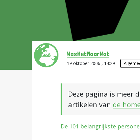
WasHetMaarWat
19 oktober 2006 , 14:29
Algeme
Deze pagina is meer d
artikelen van
de hom
De 101 belangrijkste person