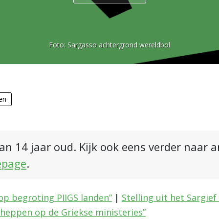
Foto:
Sargasso achtergrond wereldbol
en
an 14 jaar oud. Kijk ook eens verder naar 
epage
.
 op begroting PIIGS landen”
|
Stelling uit het Sargie
eppen op de Griekse ministeries”