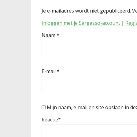
Je e-mailadres wordt niet gepubliceerd.
Ve
Inloggen met je Sargasso-account
|
Regi
Naam
*
E-mail
*
Mijn naam, e-mail en site opslaan in d
Reactie
*