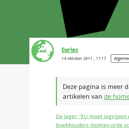
Carlos
14 oktober 2011 , 11:17
Algeme
Deze pagina is meer d
artikelen van
de hom
De Jager: “EU moet ingrijpen
boekhouders moeten orde sch