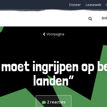
Doneer
Leaseweb
DO
Voorpagina
 moet ingrijpen op b
landen”
2
reacties