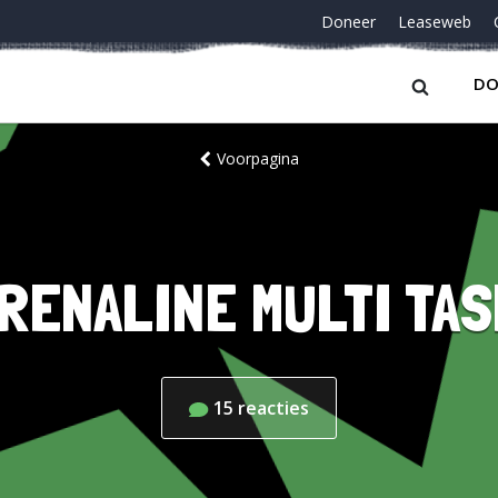
Doneer
Leaseweb
DO
Voorpagina
RENALINE MULTI TA
15
reacties