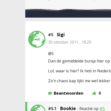
Sigi
#5
30 oktober 2011 , 18:29
@5
Dan de gemiddelde burqa hier op 
Lol, waar is hier? Ik heb in Neder
Zo’n chaos kap lijkt me wel lekke
Beantwoorden
0
Bookie
#5.1
- Reactie op
#5