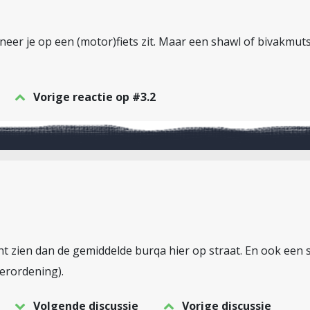
eer je op een (motor)fiets zit. Maar een shawl of bivakmut
Vorige reactie op #3.2
ht zien dan de gemiddelde burqa hier op straat. En ook een 
verordening).
Volgende discussie
Vorige discussie