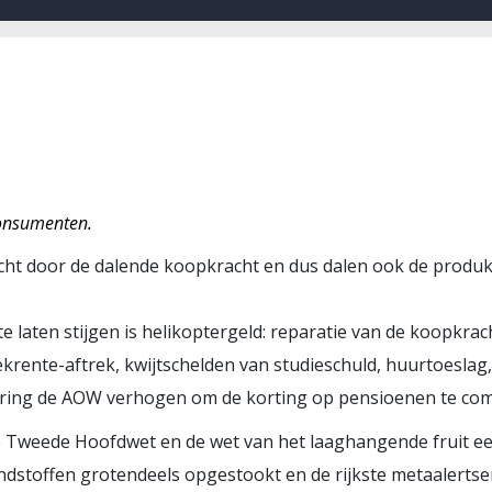
consumenten.
cht door de dalende koopkracht en dus dalen ook de produk
 laten stijgen is helikoptergeld: reparatie van de koopkra
ekrente-aftrek, kwijtschelden van studieschuld, huurtoeslag
ering de AOW verhogen om de korting op pensioenen te co
 Tweede Hoofdwet en de wet van het laaghangende fruit een 
ndstoffen grotendeels opgestookt en de rijkste metaalertse