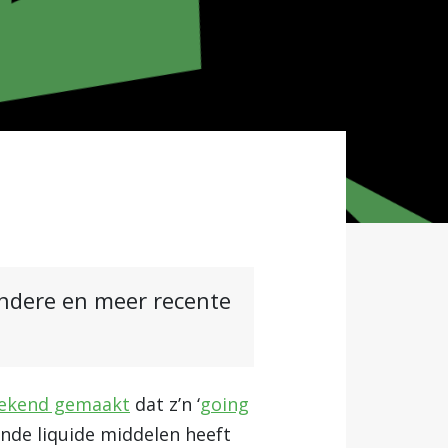
andere en meer recente
ekend gemaakt
dat z’n ‘
going
oende liquide middelen heeft