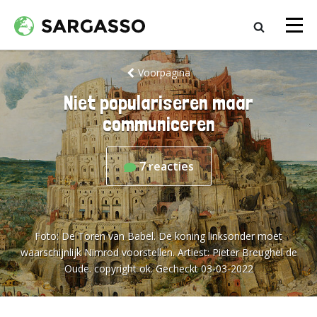
Voorpagina
Niet populariseren maar
communiceren
7
reacties
Foto:
De Toren van Babel. De koning linksonder moet
waarschijnlijk Nimrod voorstellen. Artiest: Pieter Breughel de
Oude. copyright ok. Gecheckt 03-03-2022