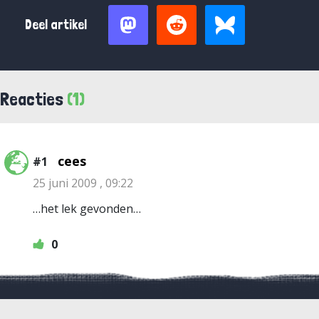
Deel artikel
Reacties
(1)
cees
#1
25 juni 2009 , 09:22
…het lek gevonden…
0