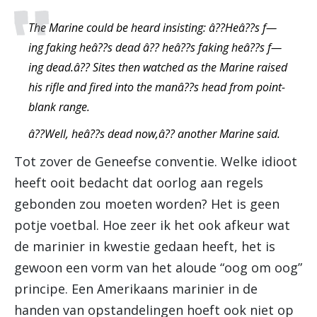
The Marine could be heard insisting: â??Heâ??s f—
ing faking heâ??s dead â?? heâ??s faking heâ??s f—
ing dead.â?? Sites then watched as the Marine raised
his rifle and fired into the manâ??s head from point-
blank range.
â??Well, heâ??s dead now,â?? another Marine said.
Tot zover de Geneefse conventie. Welke idioot
heeft ooit bedacht dat oorlog aan regels
gebonden zou moeten worden? Het is geen
potje voetbal. Hoe zeer ik het ook afkeur wat
de marinier in kwestie gedaan heeft, het is
gewoon een vorm van het aloude “oog om oog”
principe. Een Amerikaans marinier in de
handen van opstandelingen hoeft ook niet op