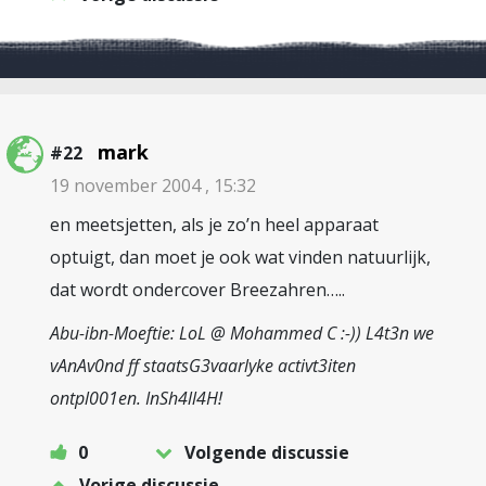
mark
#22
19 november 2004 , 15:32
en meetsjetten, als je zo’n heel apparaat
optuigt, dan moet je ook wat vinden natuurlijk,
dat wordt ondercover Breezahren…..
Abu-ibn-Moeftie: LoL @ Mohammed C :-)) L4t3n we
vAnAv0nd ff staatsG3vaarlyke activt3iten
ontpl001en. InSh4ll4H!
0
Volgende discussie
Vorige discussie