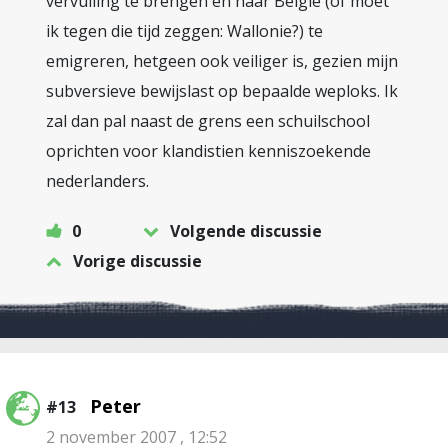
vervulling te brengen en naar Belgie (of moet
ik tegen die tijd zeggen: Wallonie?) te
emigreren, hetgeen ook veiliger is, gezien mijn
subversieve bewijslast op bepaalde weploks. Ik
zal dan pal naast de grens een schuilschool
oprichten voor klandistien kenniszoekende
nederlanders.
0
Volgende discussie
Vorige discussie
Peter
#13
2 november 2007 , 12:52