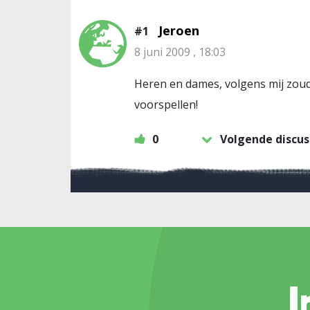
Jeroen
#1
8 juni 2009 , 18:03
Heren en dames, volgens mij zouden
voorspellen!
0
Volgende discus
I