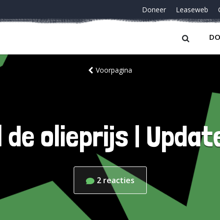
Doneer
Leaseweb
DO
Voorpagina
 de olieprijs | Update
2
reacties