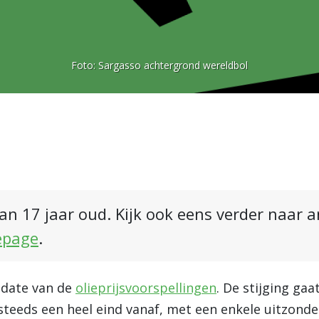
Foto:
Sargasso achtergrond wereldbol
an 17 jaar oud. Kijk ook eens verder naar 
epage
.
pdate van de
olieprijsvoorspellingen
. De stijging ga
 steeds een heel eind vanaf, met een enkele uitzonde