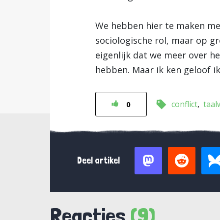
We hebben hier te maken met 
sociologische rol, maar op gr
eigenlijk dat we meer over h
hebben. Maar ik ken geloof i
conflict
taal
0
Deel artikel
Reacties
(9)