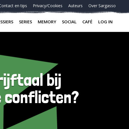
Contact en tips
Privacy/Cookies
Auteurs
Over Sargasso
SSIERS
SERIES
MEMORY
SOCIAL
CAFÉ
LOG IN
jftaal bij
e conflicten?