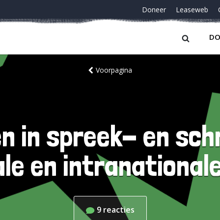
Doneer
Leaseweb
DO
Voorpagina
en in spreek- en schri
le en intranational
9
reacties