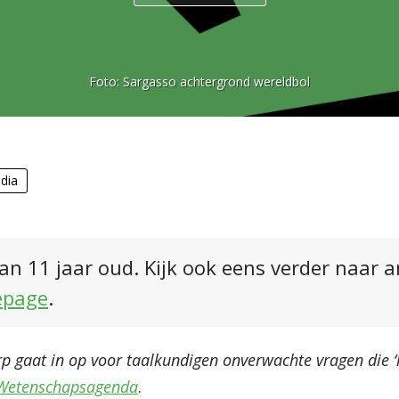
Foto:
Sargasso achtergrond wereldbol
dia
an 11 jaar oud. Kijk ook eens verder naar 
epage
.
 gaat in op voor taalkundigen onverwachte vragen die ‘h
 Wetenschapsagenda
.