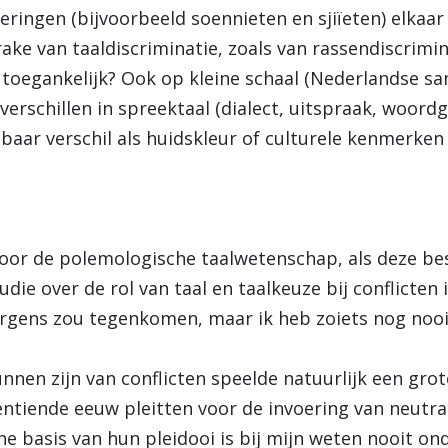
ringen (bijvoorbeeld soennieten en sjiïeten) elkaar
rake van taaldiscriminatie, zoals van rassendiscrimin
ie toegankelijk? Ook op kleine schaal (Nederlandse sa
erschillen in spreektaal (dialect, uitspraak, woordg
aar verschil als huidskleur of culturele kenmerken 
oor de polemologische taalwetenschap, als deze bes
udie over de rol van taal en taalkeuze bij conflicten 
 ergens zou tegenkomen, maar ik heb zoiets nog nooi
nnen zijn van conflicten speelde natuurlijk een grote
ntiende eeuw pleitten voor de invoering van neutral
 basis van hun pleidooi is bij mijn weten nooit ond