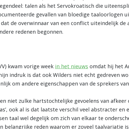
gendeel: talen als het Servokroatisch die uiteensplij
documenteerde gevallen van bloedige taaloorlogen ui
dat de overwinnaar van een conflict uiteindelijk de a
 andere redenen begonnen.
(PVV) kwam vorige week
in het nieuws
omdat hij het Ar
ijn indruk is dat ook Wilders niet echt gedreven w
enlijk om andere eigenschappen van de sprekers van d
len niet zulke hartstochtelijke gevoelens van afkeer 
s’, ook al is dat laatste verschil veel abstracter en e
en taal wel degelijk om zich van elkaar te ondersch
een belangrijke reden waarom er zoveel taalvariatie i