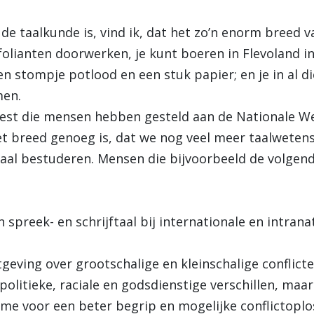
e taalkunde is, vind ik, dat het zo’n enorm breed va
olianten doorwerken, je kunt boeren in Flevoland in
n stompje potlood en een stuk papier; en je in al di
men.
eest die mensen hebben gesteld aan de Nationale W
et breed genoeg is, dat we nog veel meer taalwete
taal bestuderen. Mensen die bijvoorbeeld de volge
n spreek- en schrijftaal bij internationale en intrana
htgeving over grootschalige en kleinschalige conflic
litieke, raciale en godsdienstige verschillen, maar
et me voor een beter begrip en mogelijke conflictoplo