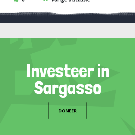
Investeer in
Sargasso
DONEER