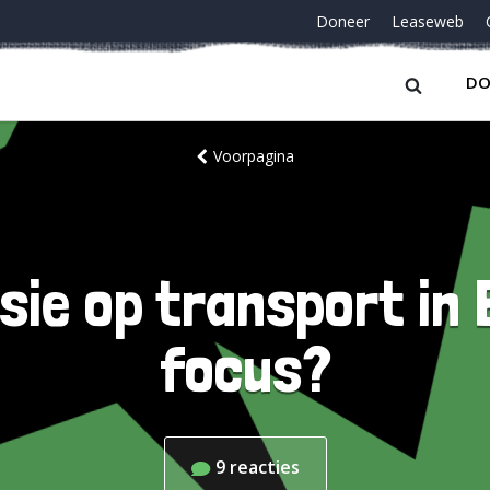
Doneer
Leaseweb
DO
Voorpagina
ie op transport in
focus?
9
reacties