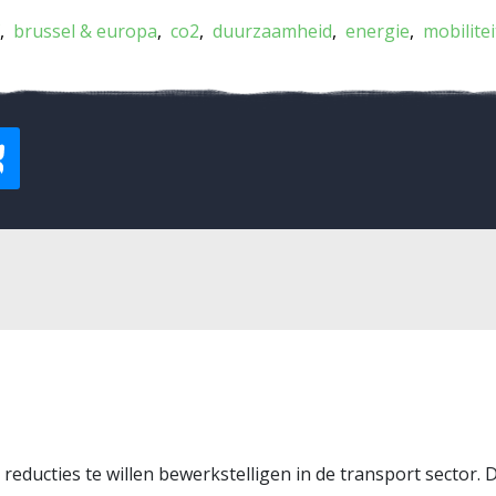
brussel & europa
co2
duurzaamheid
energie
mobilitei
ot reducties te willen bewerkstelligen in de transport sector.