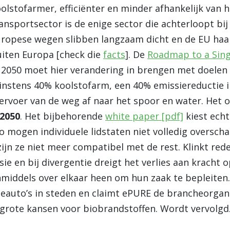
olstofarmer, efficiënter en minder afhankelijk van 
ansportsector is de enige sector die achterloopt bi
ropese wegen slibben langzaam dicht en de EU haal
iten Europa [check die
facts
]. De
Roadmap to a Sing
 2050 moet hier verandering in brengen met doelen 
nstens 40% koolstofarm, een 40% emissiereductie i
ervoer van de weg af naar het spoor en water. Het 
 2050
. Het bijbehorende
white paper [pdf]
kiest echt
o mogen individuele lidstaten niet volledig overscha
ijn ze niet meer compatibel met de rest. Klinkt rede
ie en bij divergentie dreigt het verlies aan kracht 
iddels over elkaar heen om hun zaak te bepleiten.
neauto’s in steden en claimt ePURE de brancheorgan
 grote kansen voor biobrandstoffen. Wordt vervolg