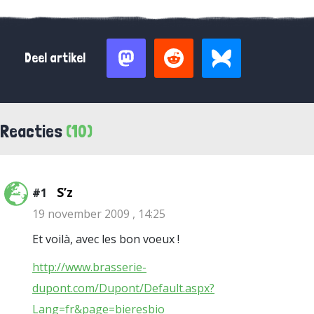
Deel artikel
Reacties
(10)
S’z
#1
19 november 2009 , 14:25
Et voilà, avec les bon voeux !
http://www.brasserie-
dupont.com/Dupont/Default.aspx?
Lang=fr&page=bieresbio