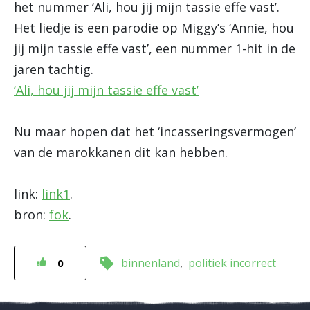
het nummer ‘Ali, hou jij mijn tassie effe vast’.
Het liedje is een parodie op Miggy’s ‘Annie, hou
jij mijn tassie effe vast’, een nummer 1-hit in de
jaren tachtig.
‘Ali, hou jij mijn tassie effe vast’
Nu maar hopen dat het ‘incasseringsvermogen’
van de marokkanen dit kan hebben.
link:
link1
.
bron:
fok
.
binnenland
politiek incorrect
0