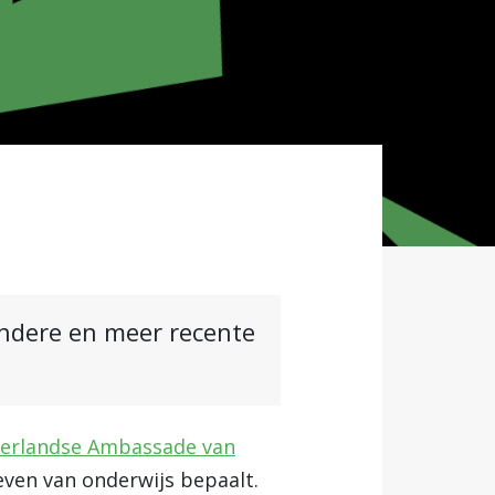
andere en meer recente
derlandse Ambassade van
even van onderwijs bepaalt.