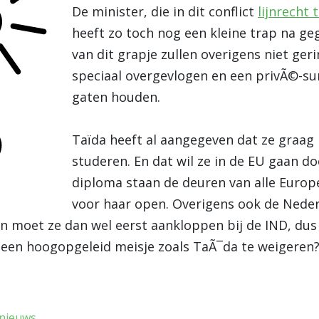
De minister, die in dit conflict
lijnrecht
heeft zo toch nog een kleine trap na g
van dit grapje zullen overigens niet ge
speciaal overgevlogen en een privÃ©-surv
gaten houden.
Taïda heeft al aangegeven dat ze graag 
studeren. En dat wil ze in de EU gaan d
diploma staan de deuren van alle Europe
voor haar open. Overigens ook de Neder
n moet ze dan wel eerst aankloppen bij de IND, du
een hoogopgeleid meisje zoals TaÃ¯da te weigeren?
nieuws