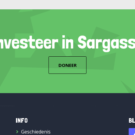
nvesteer in Sargas
DONEER
INFO
BL
Geschiedenis