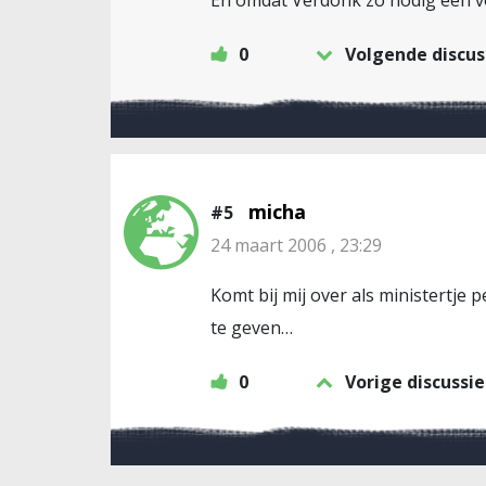
En omdat Verdonk zo nodig een vo
0
Volgende discus
micha
#5
24 maart 2006 , 23:29
Komt bij mij over als ministertje
te geven…
0
Vorige discussie