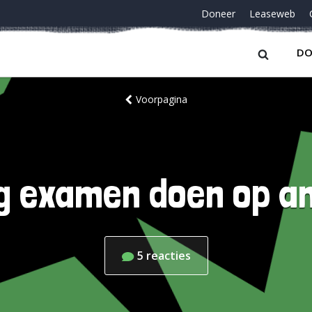
Doneer
Leaseweb
DO
Voorpagina
g examen doen op 
5
reacties