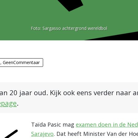
Foto:
Sargasso achtergrond wereldbol
n
,
GeenCommentaar
an 20 jaar oud. Kijk ook eens verder naar 
epage
.
Taïda Pasic mag
examen doen in de Ne
Sarajevo
. Dat heeft Minister Van der Ho