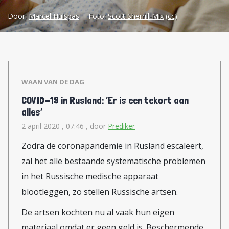
vertelden wat die ermee aan
Door:
Marcel Hulspas
Foto:
Scott Sherrill-Mix
(cc)
moest. Voorlichting was de
exclusieve verantwoordelijkheid
van de beide beroepsgroepen. Die
bijsluiters die de industrie wilde
WAAN VAN DE DAG
verstrekken, was ordinaire
COVID-19 in Rusland: ‘Er is een tekort aan
reclame. In een enquête
alles’
gepubliceerd in Medisch Contact
2 april 2020 , 07:46
, door
Prediker
gaf driekwart van de artsen aan
Zodra de coronapandemie in Rusland escaleert,
tégen bijsluiters te zijn.
zal het alle bestaande systematische problemen
Ondertussen wierpen de
in het Russische medische apparaat
fabrikanten zich op als
blootleggen, zo stellen Russische artsen.
belangenbehartigers van de
De artsen kochten nu al vaak hun eigen
patiënten. Die hadden toch recht
materiaal omdat er geen geld is. Beschermende