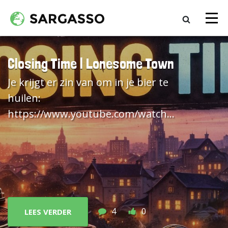
Closing Time | Lonesome Town
Je krijgt er zin van om in je bier te
huilen:
https://www.youtube.com/watch?
v=uN7mjvok6MI De versie van The
Cramps klinkt
anders
, maar niet
verkeerd:
https://www.youtube.com/watch?
v=3nWNPccxNxg
4
0
LEES VERDER