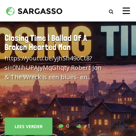
Closing Time | Ballad Of A
Broken Hearted Man
https://youtu.be/yjhSh49oCt8?
si=0NihUPAJyMqGhqty Robert Jon
& The Wreck is een blues- en
southern rockband uit Orange
County, California. Dit is een van de
singles van hun komende album
Red Moon Rising
.
0
+1
LEES VERDER