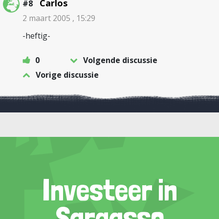
Carlos
#8
2 maart 2005 , 15:29
-heftig-
0
Volgende discussie
Vorige discussie
Investeer in
Sargasso