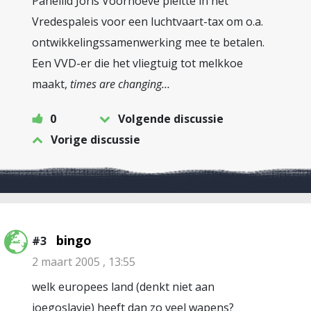
Panellid Joris Voorhoeve pleitte in het
Vredespaleis voor een luchtvaart-tax om o.a.
ontwikkelingssamenwerking mee te betalen.
Een VVD-er die het vliegtuig tot melkkoe
maakt,
times are changing…
0
Volgende discussie
Vorige discussie
bingo
#3
2 maart 2005 , 13:55
welk europees land (denkt niet aan
joegoslavie) heeft dan zo veel wapens?