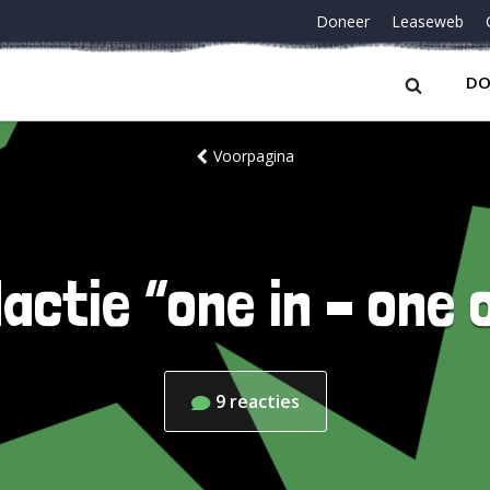
Doneer
Leaseweb
DO
Voorpagina
actie “one in – one 
9
reacties