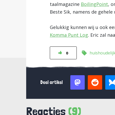
taalmagazine
BoilingPoint
, 
Beste Sik, namens de gehele 
Gelukkig kunnen wij u ook ee
Komma Punt Log
. Eric zal n
huishoudelij
0
Deel artikel
Reacties
(9)