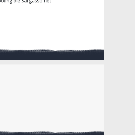
ooiing die Sargasso het