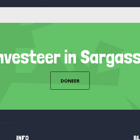
nvesteer in Sargas
DONEER
INFO
BL