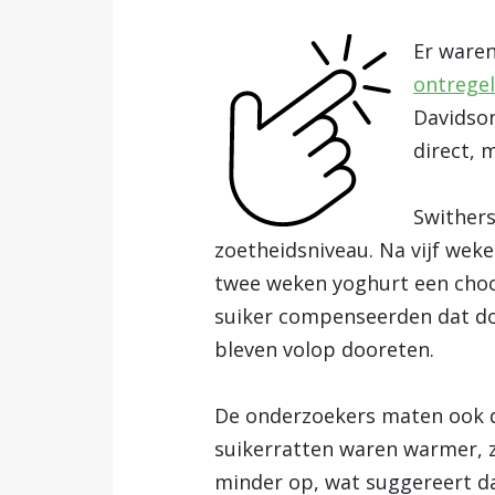
Er waren
ontrege
Davidson
direct, 
Swithers
zoetheidsniveau. Na vijf wek
twee weken yoghurt een choc
suiker compenseerden dat do
bleven volop dooreten.
De onderzoekers maten ook d
suikerratten waren warmer, z
minder op, wat suggereert da