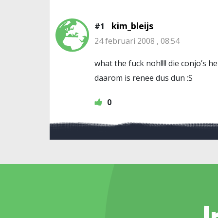
kim_bleijs
#1
24 februari 2008 , 08:54
what the fuck noh!!!! die conjo’s
daarom is renee dus dun :S
0
I