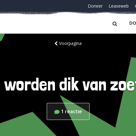
Doneer
Leaseweb
DO
Voorpagina
 worden dik van zo
1
reactie