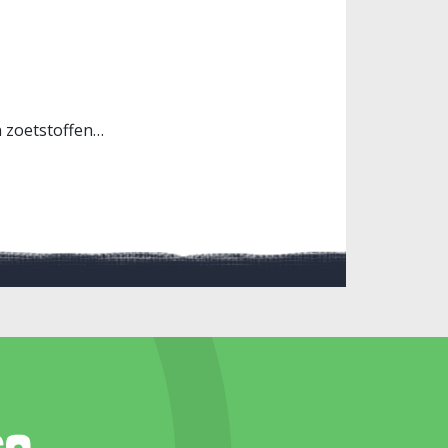
n zoetstoffen…
so