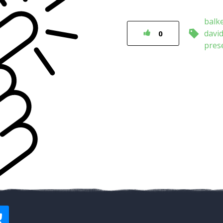
balk
davi
0
pres