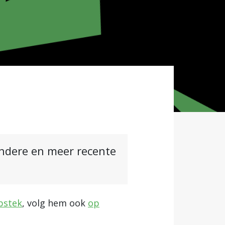
andere en meer recente
bstek
, volg hem ook
op