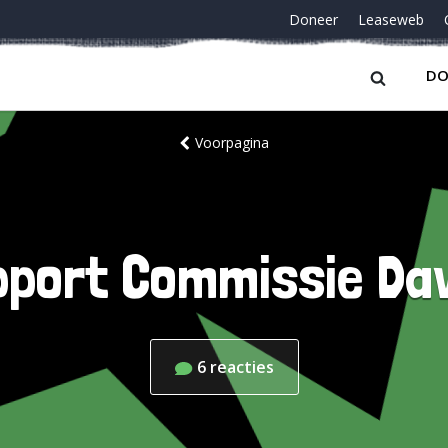
Doneer
Leaseweb
DO
Voorpagina
port Commissie Da
6
reacties