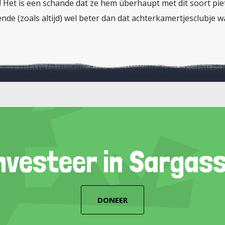
! Het is een schande dat ze hem überhaupt met dit soort pi
ende (zoals altijd) wel beter dan dat achterkamertjesclubje w
nvesteer in Sargas
DONEER