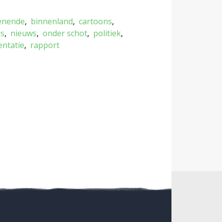
enende
binnenland
cartoons
ds
nieuws
onder schot
politiek
entatie
rapport