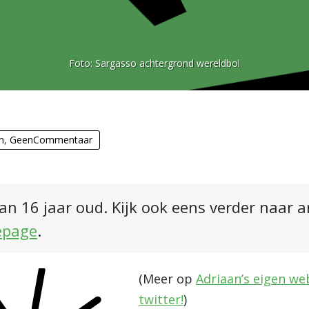
Foto:
Sargasso achtergrond wereldbol
n
,
GeenCommentaar
an 16 jaar oud. Kijk ook eens verder naar 
epage
.
(Meer op
Adriaan’s eigen we
twitter!
)