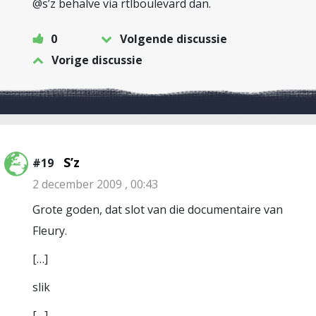
@s’z behalve via rtlboulevard dan.
0
Volgende discussie
Vorige discussie
S’z
#19
2 december 2009 , 00:43
Grote goden, dat slot van die documentaire van
Fleury.
[…]
slik
[…]