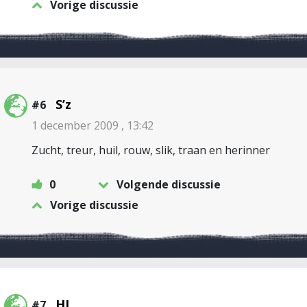
Vorige discussie
S’z
#6
1 december 2009 , 13:42
Zucht, treur, huil, rouw, slik, traan en herinner
0
Volgende discussie
Vorige discussie
HJ
#7