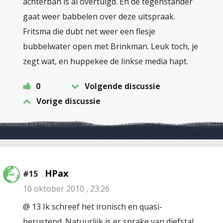
achterban is al overtuigd. En de tegenstander
gaat weer babbelen over deze uitspraak.
Fritsma die dubt net weer een flesje
bubbelwater open met Brinkman. Leuk toch, je
zegt wat, en huppekee de linkse media hapt.
0
Volgende discussie
Vorige discussie
HPax
#15
10 oktober 2010 , 23:26
@ 13 Ik schreef het ironisch en quasi-
berustend. Natuurlijk is er sprake van diefstal,