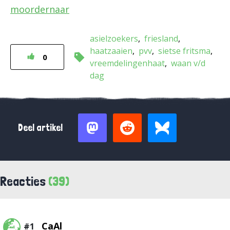
moordernaar
asielzoekers
friesland
haatzaaien
pvv
sietse fritsma
0
vreemdelingenhaat
waan v/d
dag
Deel artikel
Reacties
(39)
CaAl
#1