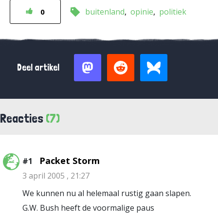
buitenland
opinie
politiek
0
Deel artikel
Reacties
(7)
Packet Storm
#1
3 april 2005 , 21:27
We kunnen nu al helemaal rustig gaan slapen.
G.W. Bush heeft de voormalige paus