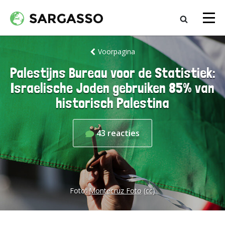
Voorpagina
Palestijns Bureau voor de Statistiek:
Israelische Joden gebruiken 85% van
historisch Palestina
43
reacties
Foto:
Montecruz Foto
(cc)