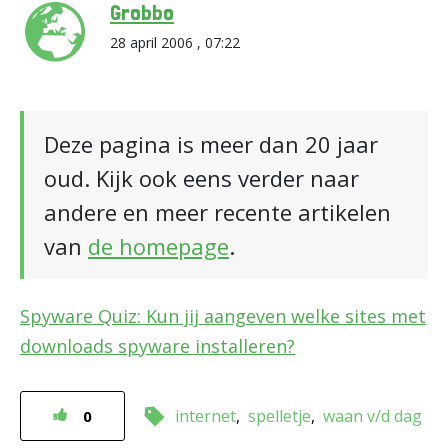
Grobbo
28 april 2006 , 07:22
Deze pagina is meer dan 20 jaar
oud. Kijk ook eens verder naar
andere en meer recente artikelen
van
de homepage
.
Spyware Quiz: Kun jij aangeven welke sites met
downloads spyware installeren?
internet
spelletje
waan v/d dag
0