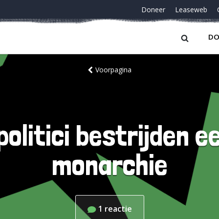
Doneer
Leaseweb
DO
Voorpagina
olitici bestrijden 
monarchie
1
reactie