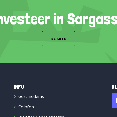
nvesteer in Sargas
DONEER
INFO
BL
Geschiedenis
Colofon