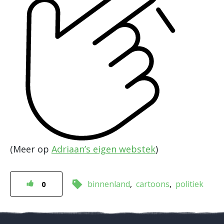
(Meer op
Adriaan’s eigen webstek
)
binnenland
cartoons
politiek
0