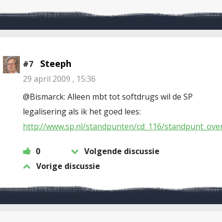
Steeph
#7
29 april 2009 , 15:36
@Bismarck: Alleen mbt tot softdrugs wil de SP
legalisering als ik het goed lees:
http://www.sp.nl/standpunten/cd_116/standpunt_ove
0
Volgende discussie
Vorige discussie