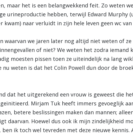
oen, maar het is een belangwekkend feit. Zo weten 
ge urineproductie hebben, terwijl Edward Murphy (u
 kwam) naar verluidt in zijn hele leven geen wc van
en waarvan we jaren later nog altijd niet weten of ze
binnengevallen of niet? We weten het zodra iemand
dig moesten pissen toen ze uiteindelijk na lang w
 nu weten is dat het Colin Powell dun door de broek
eemd dat het uitgerekend een vrouw is geweest die h
 geïnitieerd. Mirjam Tuk heeft immers gevoeglijk a
lazen, betere beslissingen maken dan mannen; alleen
igt daarvan. Hoewel dus ook ik mijn zindelijkheid 
 ben ik toch wel tevreden met deze nieuwe kennis. Al