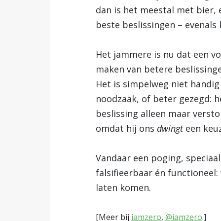
dan is het meestal met bier,
beste beslissingen – evenals
Het jammere is nu dat een vol
maken van betere beslissinge
Het is simpelweg niet handi
noodzaak, of beter gezegd: h
beslissing alleen maar verst
omdat hij ons
dwingt
een keu
Vandaar een poging, speciaal
falsifieerbaar én functionee
laten komen.
[Meer bij
iamzero
,
@iamzero
.]