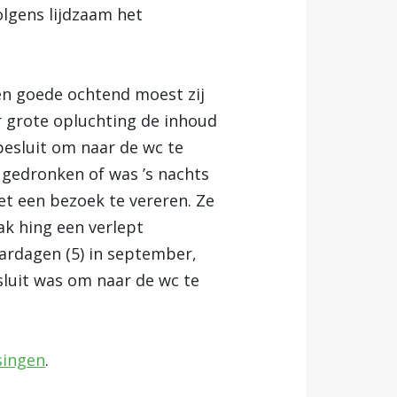
lgens lijdzaam het
en goede ochtend moest zij
r grote opluchting de inhoud
 besluit om naar de wc te
g gedronken of was ’s nachts
met een bezoek te vereren.
Ze
ak hing een verlept
ardagen (5) in september,
sluit was om naar de wc te
ssingen
.