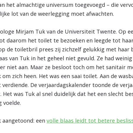
an het almachtige universum toegevoegd – die vervo
ijke lot van de weerlegging moet afwachten.
hologe Mirjam Tuk van de Universiteit Twente. Op e
oot daarom het toilet te bezoeken en leegde tot haa
p de toiletbril prees zij zichzelf gelukkig met haar
aas van Tuk in het geheel niet gevuld. Ze had weini
der niet aan. Maar ze besloot toch om het sanitair 
 om zich heen. Het was een saai toilet. Aan de wasb
verdiende. De verjaardagskalender toonde de verja
Het was Tuk al snel duidelijk dat het een slecht be
g voelde.
jk aangetoond: een
volle blaas leidt tot betere besli