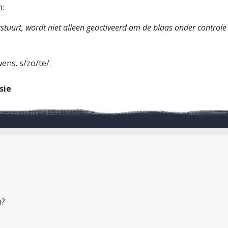
n:
rstuurt, wordt niet alleen geactiveerd om de blaas onder control
wens. s/zo/te/.
sie
n?