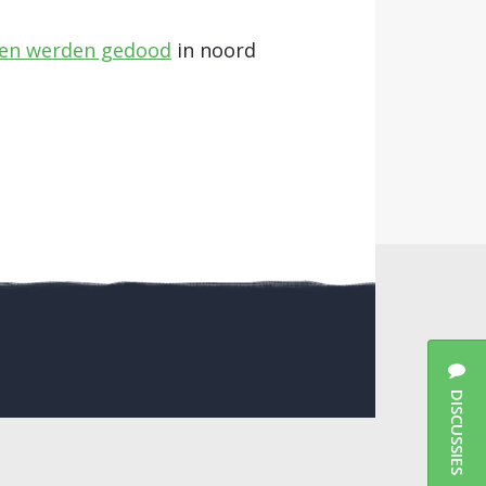
len werden gedood
in noord
DISCUSSIES