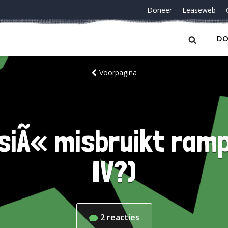
Doneer
Leaseweb
DO
Voorpagina
siÃ« misbruikt ramp 
IV?)
2
reacties