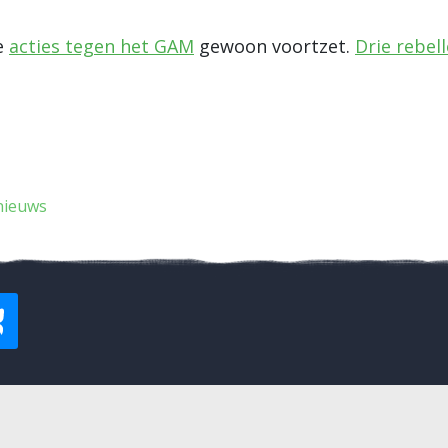
de
acties tegen het GAM
gewoon voortzet.
Drie rebel
nieuws