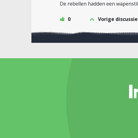
De rebellen hadden een wapenstils
0
Vorige discussie
I