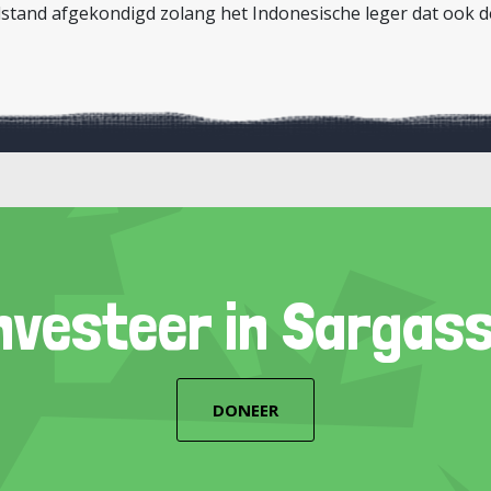
tand afgekondigd zolang het Indonesische leger dat ook dee
nvesteer in Sargas
DONEER