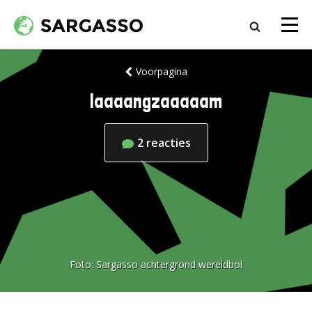
Voorpagina
laaaangzaaaaam
2
reacties
Foto:
Sargasso achtergrond wereldbol