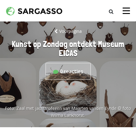
Voorpagina
Kunst op Zondag ontdekt Museum
EICAS
0
reacties
Foto:
Zaal met jachttrofeeën van Maarten vanden Eynde © foto
Wilma Lankhorst.