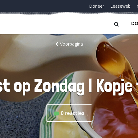
Doneer
Leaseweb
DO
Voorpagina
t op Zondag | Kopje
0
reacties