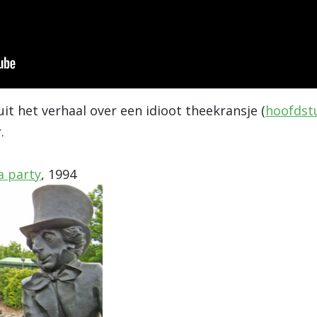
t het verhaal over een idioot theekransje (
hoofdst
.
a party
, 1994