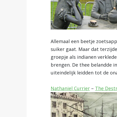
Allemaal een beetje zoetsap
suiker gaat. Maar dat terzijd
groepje als indianen verklede
brengen. De thee belandde in
uiteindelijk leidden tot de o
Nathaniel Currier
–
The Destr