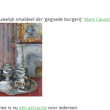
ouwelijk smaldeel der ‘gegoede burgerij’:
Mary Cassat
thee is nu
een attractie
voor iedereen.