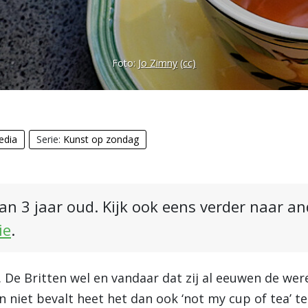
Foto:
Jo Zimny
(cc)
edia
Serie:
Kunst op zondag
an 3 jaar oud. Kijk ook eens verder naar a
ie
.
 De Britten wel en vandaar dat zij al eeuwen de wer
n niet bevalt heet het dan ook ‘not my cup of tea’ te 