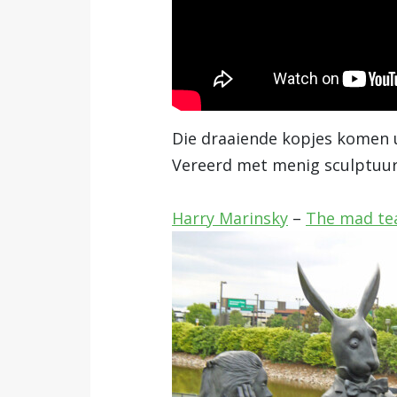
Die draaiende kopjes komen ui
Vereerd met menig sculptuur
Harry Marinsky
–
The mad te