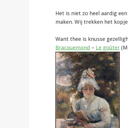
Het is niet zo heel aardig e
maken. Wij trekken het kopj
Want thee is knusse gezellig
Bracquemond
–
Le goûter
(Mi