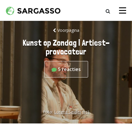
Voorpagina
Kunst op Zondag | Artiest-
provocateur
5
reacties
Foto:
Lorenz Seidler
(cc)